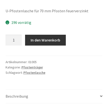
U-Pfostenlasche für 70 mm Pfosten feuerverzinkt
196 vorrätig
U-
In den Warenkorb
Pfostenlasche
71
mm
Menge
Artikelnummer:
01005
Kategorie:
Pfostenträger
Schlagwort:
Pfostenlasche
Beschreibung