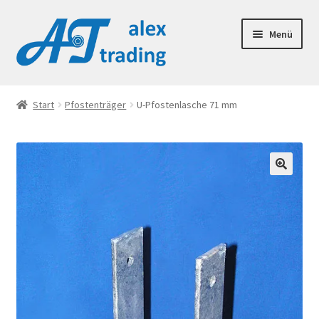
Zur
Zum
Menü
Navigation
Inhalt
springen
springen
Warenhandel im Haus- und Gartenbereich
Start
Pfostenträger
U-Pfostenlasche 71 mm
🔍