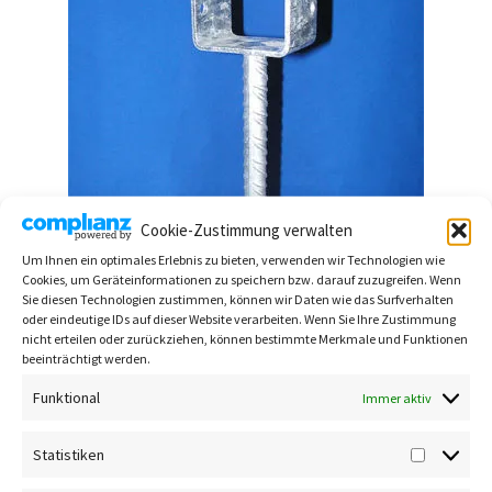
Cookie-Zustimmung verwalten
Um Ihnen ein optimales Erlebnis zu bieten, verwenden wir Technologien wie
Cookies, um Geräteinformationen zu speichern bzw. darauf zuzugreifen. Wenn
Sie diesen Technologien zustimmen, können wir Daten wie das Surfverhalten
oder eindeutige IDs auf dieser Website verarbeiten. Wenn Sie Ihre Zustimmung
nicht erteilen oder zurückziehen, können bestimmte Merkmale und Funktionen
beeinträchtigt werden.
Pfostenträger mit Stab 81 mm
Funktional
7,00
€
Immer aktiv
In den Warenkorb
Statistiken
Statisti