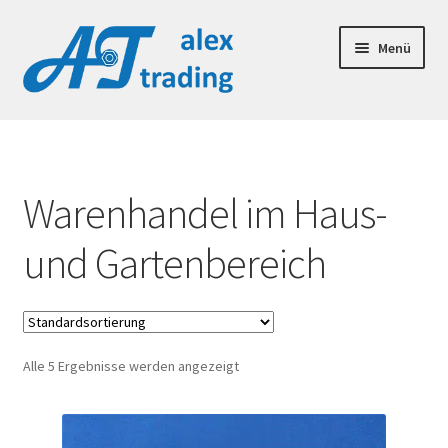
Zur
Zum
Menü
Navigation
Inhalt
springen
springen
Warenhandel im Haus- und Gartenbereich
Warenhandel im Haus-
und Gartenbereich
Alle 5 Ergebnisse werden angezeigt