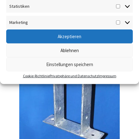
In den Warenkorb
Statistiken
Statisti
Marketing
Marketi
Akzeptieren
Ablehnen
Einstellungen speichern
Cookie-Richtlinie
Privatsphäre und Datenschutz
Impressum